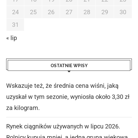
24
25
26
27
28
29
30
31
« lip
OSTATNIE WPISY
Wskazuje też, że średnia cena wiśni, jaką
uzyskał w tym sezonie, wyniosła około 3,30 zł
za kilogram.
Rynek ciągników używanych w lipcu 2026.
Rolnicy kupują mniej, a jedna grupa wiekowa