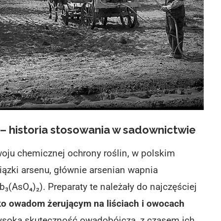
 – historia stosowania w sadownictwie
oju chemicznej ochrony roślin, w polskim
ązki arsenu, głównie
arsenian wapnia
b₃(AsO₄)₂)
. Preparaty te należały do najczęściej
o owadom żerującym na liściach i owocach
ysoką skuteczność owadobójczą, z czasem ich