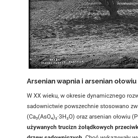
Arsenian wapnia i arsenian ołowiu
W XX wieku, w okresie dynamicznego rozw
sadownictwie powszechnie stosowano zwi
(Ca₃(AsO₄)₂·3H₂O)
oraz
arsenian ołowiu (P
używanych
trucizn żołądkowych
przeciwk
drzew sadowniczych
. Choć wykazywały w