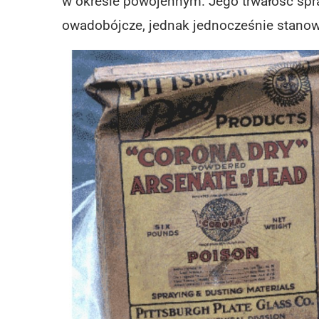
w okresie powojennym. Jego trwałość spra
owadobójcze, jednak jednocześnie stanow