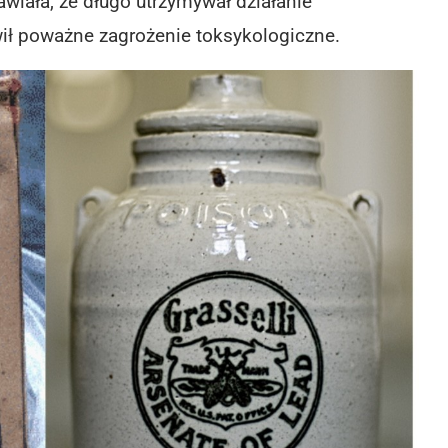
wiała, że długo utrzymywał działanie
ił poważne zagrożenie toksykologiczne.