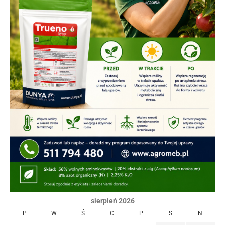
sierpień 2026
P
W
Ś
C
P
S
N