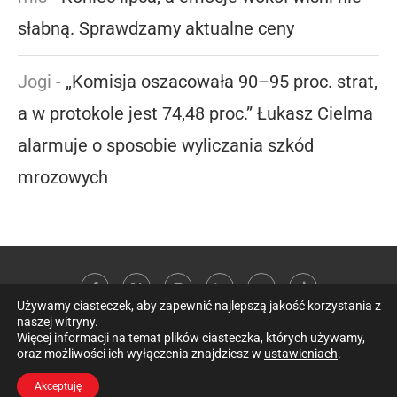
słabną. Sprawdzamy aktualne ceny
Jogi
-
„Komisja oszacowała 90–95 proc. strat,
a w protokole jest 74,48 proc.” Łukasz Cielma
alarmuje o sposobie wyliczania szkód
mrozowych
Używamy ciasteczek, aby zapewnić najlepszą jakość korzystania z
naszej witryny.
Więcej informacji na temat plików ciasteczka, których używamy,
oraz możliwości ich wyłączenia znajdziesz w
ustawieniach
.
@2026 Kobieta w sadzie
Akceptuję