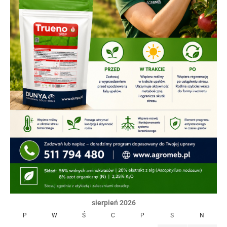
sierpień 2026
P
W
Ś
C
P
S
N