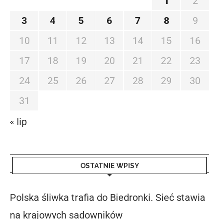
1
2
3
4
5
6
7
8
9
10
11
12
13
14
15
16
17
18
19
20
21
22
23
24
25
26
27
28
29
30
31
« lip
OSTATNIE WPISY
Polska śliwka trafia do Biedronki. Sieć stawia
na krajowych sadowników