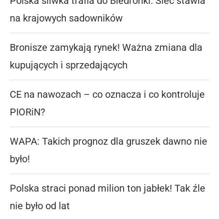
Polska śliwka trafia do Biedronki. Sieć stawia
na krajowych sadowników
Bronisze zamykają rynek! Ważna zmiana dla
kupujących i sprzedających
CE na nawozach – co oznacza i co kontroluje
PIORiN?
WAPA: Takich prognoz dla gruszek dawno nie
było!
Polska straci ponad milion ton jabłek! Tak źle
nie było od lat