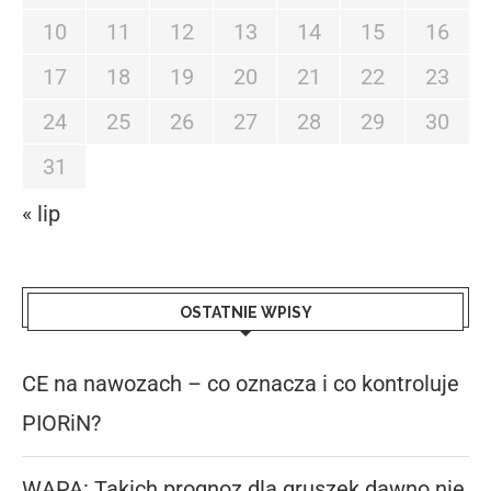
10
11
12
13
14
15
16
17
18
19
20
21
22
23
24
25
26
27
28
29
30
31
« lip
OSTATNIE WPISY
CE na nawozach – co oznacza i co kontroluje
PIORiN?
WAPA: Takich prognoz dla gruszek dawno nie