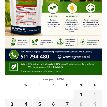
sierpień 2026
P
W
Ś
C
P
S
N
1
2
3
4
5
6
7
8
9