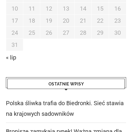
10
11
12
13
14
15
16
17
18
19
20
21
22
23
24
25
26
27
28
29
30
31
« lip
OSTATNIE WPISY
Polska śliwka trafia do Biedronki. Sieć stawia
na krajowych sadowników
Bronisze zamykają rynek! Ważna zmiana dla