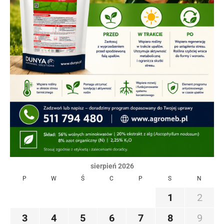
sierpień 2026
P
W
Ś
C
P
S
N
1
2
3
4
5
6
7
8
9