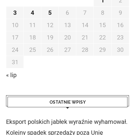
1
2
3
4
5
6
7
8
9
10
11
12
13
14
15
16
17
18
19
20
21
22
23
24
25
26
27
28
29
30
31
« lip
OSTATNIE WPISY
Eksport polskich jabłek wyraźnie wyhamował.
Kolejny spadek sprzedaży poza Unię